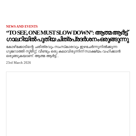
NEWS AND EVENTS
“TO SEE, ONE MUST SLOW DOWN”: ആത്മ ആർട്ട്
ഗാലറിയിൽ പുതിയ ചിത്രപ്രദർശനം ഒരുങ്ങുന്നു
കോഴിക്കോടിന്റെ ചരിത്രവും സംസ്‌കാരവും ഇഴചേർന്നുനിൽക്കുന്ന
ഗുജറാത്തി സ്ട്രീറ്റ്, വീണ്ടും ഒരു കലാവിരുന്നിന് സാക്ഷ്യം വഹിക്കാൻ
ഒരുങ്ങുകയാണ്. ആത്മ ആർട്ട്...
23rd March 2026