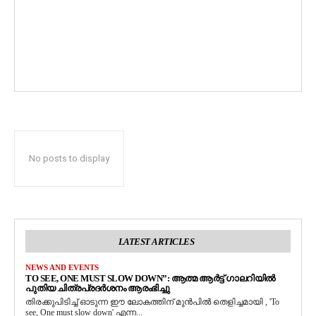
No posts to display
LATEST ARTICLES
NEWS AND EVENTS
TO SEE, ONE MUST SLOW DOWN”: ആത്മ ആർട്ട് ഗാലറിയിൽ
പുതിയ ചിത്രപ്രദർശനം ആരംഭിച്ചു
തിരക്കുപിടിച്ച് ഓടുന്ന ഈ ലോകത്തിന് മുൻപിൽ തെളിച്ചമായി , 'To
see, One must slow down' എന്ന...