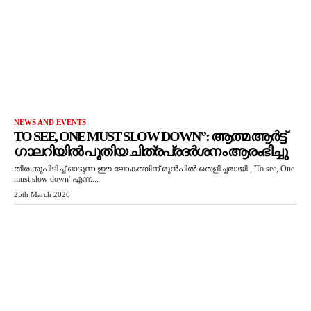
NEWS AND EVENTS
TO SEE, ONE MUST SLOW DOWN”: ആത്മ ആർട്ട്
ഗാലറിയിൽ പുതിയ ചിത്രപ്രദർശനം ആരംഭിച്ചു
തിരക്കുപിടിച്ച് ഓടുന്ന ഈ ലോകത്തിന് മുൻപിൽ തെളിച്ചമായി , 'To see, One
must slow down' എന്ന...
25th March 2026