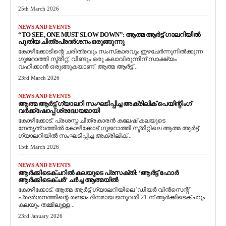
25th March 2026
NEWS AND EVENTS
“TO SEE, ONE MUST SLOW DOWN”: ആത്മ ആർട്ട് ഗാലറിയിൽ
പുതിയ ചിത്രപ്രദർശനം ഒരുങ്ങുന്നു
കോഴിക്കോടിന്റെ ചരിത്രവും സംസ്‌കാരവും ഇഴചേർന്നുനിൽക്കുന്ന
ഗുജറാത്തി സ്ട്രീറ്റ്, വീണ്ടും ഒരു കലാവിരുന്നിന് സാക്ഷ്യം
വഹിക്കാൻ ഒരുങ്ങുകയാണ്. ആത്മ ആർട്ട്...
23rd March 2026
NEWS AND EVENTS
ആത്മ ആർട്ട് ഗ്യാലറി സംഘടിപ്പിച്ച അക്രിലിക് പെയിന്റിംഗ്
വർക്ക്‌ഷോപ്പ് ശ്രദ്ധേയമായി
കോഴിക്കോട്: പ്രശസ്ത ചിത്രകാരൻ കലേഷ് കലയുടെ
നേതൃത്വത്തിൽ കോഴിക്കോട് ഗുജറാത്തി സ്ട്രീറ്റിലെ ആത്മ ആർട്ട്
ഗ്യാലറിയിൽ സംഘടിപ്പിച്ച അക്രിലിക്...
15th March 2026
NEWS AND EVENTS
ആർക്കിടെക്ചറിൽ കലയുടെ പ്രസക്തി: ‘ആർട്ട് ഫോർ
ആർക്കിടെക്ചർ’ ചർച്ച ആത്മയിൽ
​കോഴിക്കോട്: ആത്മ ആർട്ട് ഗ്യാലറിയിലെ 'ഡിയർ വിൻസെന്റ്'
പ്രദർശനത്തിന്റെ രണ്ടാം ദിനമായ ജനുവരി 21-ന് ആർക്കിടെക്ചറും
കലയും തമ്മിലുള്ള...
23rd January 2026