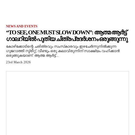
NEWS AND EVENTS
“TO SEE, ONE MUST SLOW DOWN”: ആത്മ ആർട്ട്
ഗാലറിയിൽ പുതിയ ചിത്രപ്രദർശനം ഒരുങ്ങുന്നു
കോഴിക്കോടിന്റെ ചരിത്രവും സംസ്‌കാരവും ഇഴചേർന്നുനിൽക്കുന്ന
ഗുജറാത്തി സ്ട്രീറ്റ്, വീണ്ടും ഒരു കലാവിരുന്നിന് സാക്ഷ്യം വഹിക്കാൻ
ഒരുങ്ങുകയാണ്. ആത്മ ആർട്ട്...
23rd March 2026