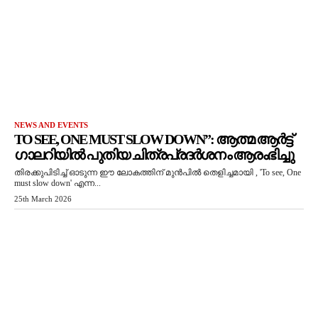
NEWS AND EVENTS
TO SEE, ONE MUST SLOW DOWN”: ആത്മ ആർട്ട്
ഗാലറിയിൽ പുതിയ ചിത്രപ്രദർശനം ആരംഭിച്ചു
തിരക്കുപിടിച്ച് ഓടുന്ന ഈ ലോകത്തിന് മുൻപിൽ തെളിച്ചമായി , 'To see, One
must slow down' എന്ന...
25th March 2026