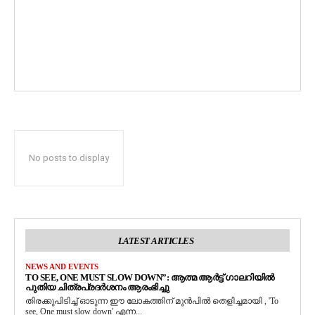
No posts to display
LATEST ARTICLES
NEWS AND EVENTS
TO SEE, ONE MUST SLOW DOWN”: ആത്മ ആർട്ട് ഗാലറിയിൽ
പുതിയ ചിത്രപ്രദർശനം ആരംഭിച്ചു
തിരക്കുപിടിച്ച് ഓടുന്ന ഈ ലോകത്തിന് മുൻപിൽ തെളിച്ചമായി , 'To
see, One must slow down' എന്ന...