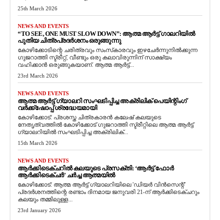
25th March 2026
NEWS AND EVENTS
“TO SEE, ONE MUST SLOW DOWN”: ആത്മ ആർട്ട് ഗാലറിയിൽ
പുതിയ ചിത്രപ്രദർശനം ഒരുങ്ങുന്നു
കോഴിക്കോടിന്റെ ചരിത്രവും സംസ്‌കാരവും ഇഴചേർന്നുനിൽക്കുന്ന
ഗുജറാത്തി സ്ട്രീറ്റ്, വീണ്ടും ഒരു കലാവിരുന്നിന് സാക്ഷ്യം
വഹിക്കാൻ ഒരുങ്ങുകയാണ്. ആത്മ ആർട്ട്...
23rd March 2026
NEWS AND EVENTS
ആത്മ ആർട്ട് ഗ്യാലറി സംഘടിപ്പിച്ച അക്രിലിക് പെയിന്റിംഗ്
വർക്ക്‌ഷോപ്പ് ശ്രദ്ധേയമായി
കോഴിക്കോട്: പ്രശസ്ത ചിത്രകാരൻ കലേഷ് കലയുടെ
നേതൃത്വത്തിൽ കോഴിക്കോട് ഗുജറാത്തി സ്ട്രീറ്റിലെ ആത്മ ആർട്ട്
ഗ്യാലറിയിൽ സംഘടിപ്പിച്ച അക്രിലിക്...
15th March 2026
NEWS AND EVENTS
ആർക്കിടെക്ചറിൽ കലയുടെ പ്രസക്തി: ‘ആർട്ട് ഫോർ
ആർക്കിടെക്ചർ’ ചർച്ച ആത്മയിൽ
​കോഴിക്കോട്: ആത്മ ആർട്ട് ഗ്യാലറിയിലെ 'ഡിയർ വിൻസെന്റ്'
പ്രദർശനത്തിന്റെ രണ്ടാം ദിനമായ ജനുവരി 21-ന് ആർക്കിടെക്ചറും
കലയും തമ്മിലുള്ള...
23rd January 2026