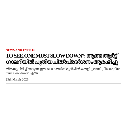
NEWS AND EVENTS
TO SEE, ONE MUST SLOW DOWN”: ആത്മ ആർട്ട്
ഗാലറിയിൽ പുതിയ ചിത്രപ്രദർശനം ആരംഭിച്ചു
തിരക്കുപിടിച്ച് ഓടുന്ന ഈ ലോകത്തിന് മുൻപിൽ തെളിച്ചമായി , 'To see, One
must slow down' എന്ന...
25th March 2026