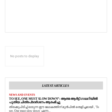
No posts to display
LATEST ARTICLES
NEWS AND EVENTS
TO SEE, ONE MUST SLOW DOWN”: ആത്മ ആർട്ട് ഗാലറിയിൽ
പുതിയ ചിത്രപ്രദർശനം ആരംഭിച്ചു
തിരക്കുപിടിച്ച് ഓടുന്ന ഈ ലോകത്തിന് മുൻപിൽ തെളിച്ചമായി , 'To
see, One must slow down' എന്ന...