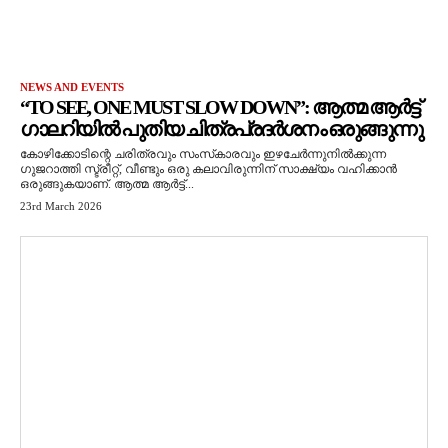
NEWS AND EVENTS
“TO SEE, ONE MUST SLOW DOWN”: ആത്മ ആർട്ട്
ഗാലറിയിൽ പുതിയ ചിത്രപ്രദർശനം ഒരുങ്ങുന്നു
കോഴിക്കോടിന്റെ ചരിത്രവും സംസ്‌കാരവും ഇഴചേർന്നുനിൽക്കുന്ന
ഗുജറാത്തി സ്ട്രീറ്റ്, വീണ്ടും ഒരു കലാവിരുന്നിന് സാക്ഷ്യം വഹിക്കാൻ
ഒരുങ്ങുകയാണ്. ആത്മ ആർട്ട്...
23rd March 2026