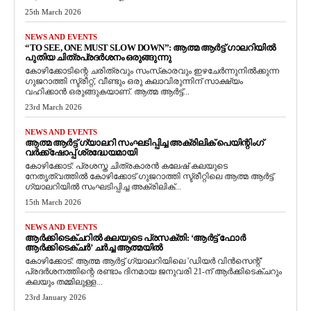
25th March 2026
NEWS AND EVENTS
“TO SEE, ONE MUST SLOW DOWN”: ആത്മ ആർട്ട് ഗാലറിയിൽ
പുതിയ ചിത്രപ്രദർശനം ഒരുങ്ങുന്നു
കോഴിക്കോടിന്റെ ചരിത്രവും സംസ്‌കാരവും ഇഴചേർന്നുനിൽക്കുന്ന
ഗുജറാത്തി സ്ട്രീറ്റ്, വീണ്ടും ഒരു കലാവിരുന്നിന് സാക്ഷ്യം
വഹിക്കാൻ ഒരുങ്ങുകയാണ്. ആത്മ ആർട്ട്...
23rd March 2026
NEWS AND EVENTS
ആത്മ ആർട്ട് ഗ്യാലറി സംഘടിപ്പിച്ച അക്രിലിക് പെയിന്റിംഗ്
വർക്ക്‌ഷോപ്പ് ശ്രദ്ധേയമായി
കോഴിക്കോട്: പ്രശസ്ത ചിത്രകാരൻ കലേഷ് കലയുടെ
നേതൃത്വത്തിൽ കോഴിക്കോട് ഗുജറാത്തി സ്ട്രീറ്റിലെ ആത്മ ആർട്ട്
ഗ്യാലറിയിൽ സംഘടിപ്പിച്ച അക്രിലിക്...
15th March 2026
NEWS AND EVENTS
ആർക്കിടെക്ചറിൽ കലയുടെ പ്രസക്തി: ‘ആർട്ട് ഫോർ
ആർക്കിടെക്ചർ’ ചർച്ച ആത്മയിൽ
​കോഴിക്കോട്: ആത്മ ആർട്ട് ഗ്യാലറിയിലെ 'ഡിയർ വിൻസെന്റ്'
പ്രദർശനത്തിന്റെ രണ്ടാം ദിനമായ ജനുവരി 21-ന് ആർക്കിടെക്ചറും
കലയും തമ്മിലുള്ള...
23rd January 2026