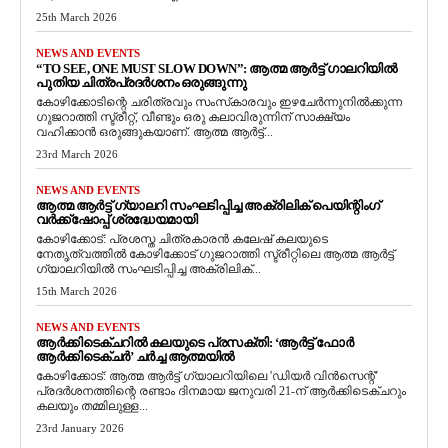
25th March 2026
NEWS AND EVENTS
“TO SEE, ONE MUST SLOW DOWN”: ആത്മ ആർട്ട് ഗാലറിയിൽ
പുതിയ ചിത്രപ്രദർശനം ഒരുങ്ങുന്നു
കോഴിക്കോടിന്റെ ചരിത്രവും സംസ്‌കാരവും ഇഴചേർന്നുനിൽക്കുന്ന
ഗുജറാത്തി സ്ട്രീറ്റ്, വീണ്ടും ഒരു കലാവിരുന്നിന് സാക്ഷ്യം
വഹിക്കാൻ ഒരുങ്ങുകയാണ്. ആത്മ ആർട്ട്...
23rd March 2026
NEWS AND EVENTS
ആത്മ ആർട്ട് ഗ്യാലറി സംഘടിപ്പിച്ച അക്രിലിക് പെയിന്റിംഗ്
വർക്ക്‌ഷോപ്പ് ശ്രദ്ധേയമായി
കോഴിക്കോട്: പ്രശസ്ത ചിത്രകാരൻ കലേഷ് കലയുടെ
നേതൃത്വത്തിൽ കോഴിക്കോട് ഗുജറാത്തി സ്ട്രീറ്റിലെ ആത്മ ആർട്ട്
ഗ്യാലറിയിൽ സംഘടിപ്പിച്ച അക്രിലിക്...
15th March 2026
NEWS AND EVENTS
ആർക്കിടെക്ചറിൽ കലയുടെ പ്രസക്തി: ‘ആർട്ട് ഫോർ
ആർക്കിടെക്ചർ’ ചർച്ച ആത്മയിൽ
​കോഴിക്കോട്: ആത്മ ആർട്ട് ഗ്യാലറിയിലെ 'ഡിയർ വിൻസെന്റ്'
പ്രദർശനത്തിന്റെ രണ്ടാം ദിനമായ ജനുവരി 21-ന് ആർക്കിടെക്ചറും
കലയും തമ്മിലുള്ള...
23rd January 2026