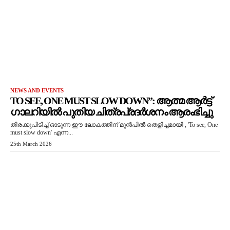
NEWS AND EVENTS
TO SEE, ONE MUST SLOW DOWN”: ആത്മ ആർട്ട്
ഗാലറിയിൽ പുതിയ ചിത്രപ്രദർശനം ആരംഭിച്ചു
തിരക്കുപിടിച്ച് ഓടുന്ന ഈ ലോകത്തിന് മുൻപിൽ തെളിച്ചമായി , 'To see, One
must slow down' എന്ന...
25th March 2026