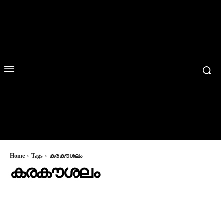
Home
Tags
കരകൗശലം
കരകൗശലം