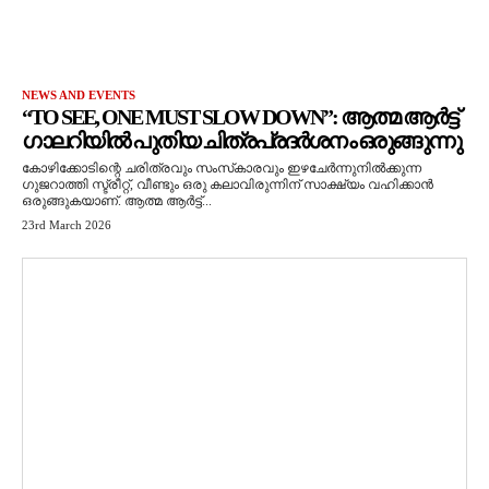
NEWS AND EVENTS
“TO SEE, ONE MUST SLOW DOWN”: ആത്മ ആർട്ട്
ഗാലറിയിൽ പുതിയ ചിത്രപ്രദർശനം ഒരുങ്ങുന്നു
കോഴിക്കോടിന്റെ ചരിത്രവും സംസ്‌കാരവും ഇഴചേർന്നുനിൽക്കുന്ന
ഗുജറാത്തി സ്ട്രീറ്റ്, വീണ്ടും ഒരു കലാവിരുന്നിന് സാക്ഷ്യം വഹിക്കാൻ
ഒരുങ്ങുകയാണ്. ആത്മ ആർട്ട്...
23rd March 2026