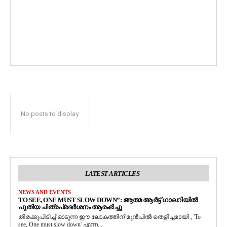
No posts to display
LATEST ARTICLES
NEWS AND EVENTS
TO SEE, ONE MUST SLOW DOWN”: ആത്മ ആർട്ട് ഗാലറിയിൽ
പുതിയ ചിത്രപ്രദർശനം ആരംഭിച്ചു
തിരക്കുപിടിച്ച് ഓടുന്ന ഈ ലോകത്തിന് മുൻപിൽ തെളിച്ചമായി , 'To
see, One must slow down' എന്ന...