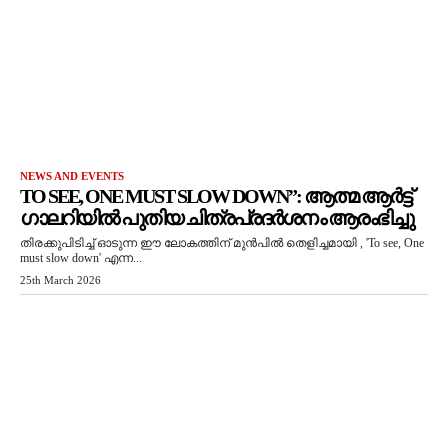
NEWS AND EVENTS
TO SEE, ONE MUST SLOW DOWN”: ആത്മ ആർട്ട്
ഗാലറിയിൽ പുതിയ ചിത്രപ്രദർശനം ആരംഭിച്ചു
തിരക്കുപിടിച്ച് ഓടുന്ന ഈ ലോകത്തിന് മുൻപിൽ തെളിച്ചമായി , 'To see, One
must slow down' എന്ന...
25th March 2026