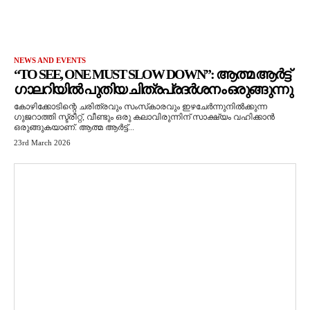
NEWS AND EVENTS
“TO SEE, ONE MUST SLOW DOWN”: ആത്മ ആർട്ട്
ഗാലറിയിൽ പുതിയ ചിത്രപ്രദർശനം ഒരുങ്ങുന്നു
കോഴിക്കോടിന്റെ ചരിത്രവും സംസ്‌കാരവും ഇഴചേർന്നുനിൽക്കുന്ന
ഗുജറാത്തി സ്ട്രീറ്റ്, വീണ്ടും ഒരു കലാവിരുന്നിന് സാക്ഷ്യം വഹിക്കാൻ
ഒരുങ്ങുകയാണ്. ആത്മ ആർട്ട്...
23rd March 2026