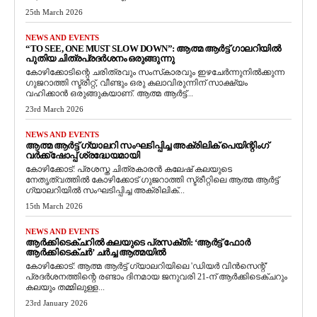
25th March 2026
NEWS AND EVENTS
“TO SEE, ONE MUST SLOW DOWN”: ആത്മ ആർട്ട് ഗാലറിയിൽ
പുതിയ ചിത്രപ്രദർശനം ഒരുങ്ങുന്നു
കോഴിക്കോടിന്റെ ചരിത്രവും സംസ്‌കാരവും ഇഴചേർന്നുനിൽക്കുന്ന
ഗുജറാത്തി സ്ട്രീറ്റ്, വീണ്ടും ഒരു കലാവിരുന്നിന് സാക്ഷ്യം
വഹിക്കാൻ ഒരുങ്ങുകയാണ്. ആത്മ ആർട്ട്...
23rd March 2026
NEWS AND EVENTS
ആത്മ ആർട്ട് ഗ്യാലറി സംഘടിപ്പിച്ച അക്രിലിക് പെയിന്റിംഗ്
വർക്ക്‌ഷോപ്പ് ശ്രദ്ധേയമായി
കോഴിക്കോട്: പ്രശസ്ത ചിത്രകാരൻ കലേഷ് കലയുടെ
നേതൃത്വത്തിൽ കോഴിക്കോട് ഗുജറാത്തി സ്ട്രീറ്റിലെ ആത്മ ആർട്ട്
ഗ്യാലറിയിൽ സംഘടിപ്പിച്ച അക്രിലിക്...
15th March 2026
NEWS AND EVENTS
ആർക്കിടെക്ചറിൽ കലയുടെ പ്രസക്തി: ‘ആർട്ട് ഫോർ
ആർക്കിടെക്ചർ’ ചർച്ച ആത്മയിൽ
​കോഴിക്കോട്: ആത്മ ആർട്ട് ഗ്യാലറിയിലെ 'ഡിയർ വിൻസെന്റ്'
പ്രദർശനത്തിന്റെ രണ്ടാം ദിനമായ ജനുവരി 21-ന് ആർക്കിടെക്ചറും
കലയും തമ്മിലുള്ള...
23rd January 2026