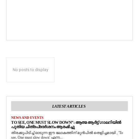
No posts to display
LATEST ARTICLES
NEWS AND EVENTS
TO SEE, ONE MUST SLOW DOWN”: ആത്മ ആർട്ട് ഗാലറിയിൽ
പുതിയ ചിത്രപ്രദർശനം ആരംഭിച്ചു
തിരക്കുപിടിച്ച് ഓടുന്ന ഈ ലോകത്തിന് മുൻപിൽ തെളിച്ചമായി , 'To
see, One must slow down' എന്ന...