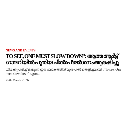
NEWS AND EVENTS
TO SEE, ONE MUST SLOW DOWN”: ആത്മ ആർട്ട്
ഗാലറിയിൽ പുതിയ ചിത്രപ്രദർശനം ആരംഭിച്ചു
തിരക്കുപിടിച്ച് ഓടുന്ന ഈ ലോകത്തിന് മുൻപിൽ തെളിച്ചമായി , 'To see, One
must slow down' എന്ന...
25th March 2026