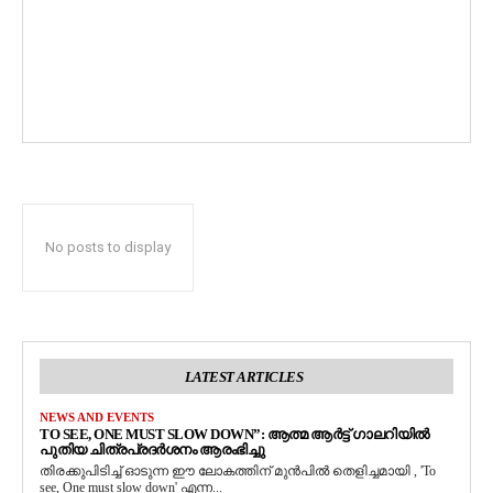
No posts to display
LATEST ARTICLES
NEWS AND EVENTS
TO SEE, ONE MUST SLOW DOWN”: ആത്മ ആർട്ട് ഗാലറിയിൽ
പുതിയ ചിത്രപ്രദർശനം ആരംഭിച്ചു
തിരക്കുപിടിച്ച് ഓടുന്ന ഈ ലോകത്തിന് മുൻപിൽ തെളിച്ചമായി , 'To
see, One must slow down' എന്ന...