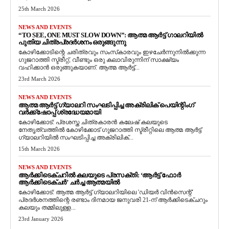
25th March 2026
NEWS AND EVENTS
“TO SEE, ONE MUST SLOW DOWN”: ആത്മ ആർട്ട് ഗാലറിയിൽ
പുതിയ ചിത്രപ്രദർശനം ഒരുങ്ങുന്നു
കോഴിക്കോടിന്റെ ചരിത്രവും സംസ്‌കാരവും ഇഴചേർന്നുനിൽക്കുന്ന
ഗുജറാത്തി സ്ട്രീറ്റ്, വീണ്ടും ഒരു കലാവിരുന്നിന് സാക്ഷ്യം
വഹിക്കാൻ ഒരുങ്ങുകയാണ്. ആത്മ ആർട്ട്...
23rd March 2026
NEWS AND EVENTS
ആത്മ ആർട്ട് ഗ്യാലറി സംഘടിപ്പിച്ച അക്രിലിക് പെയിന്റിംഗ്
വർക്ക്‌ഷോപ്പ് ശ്രദ്ധേയമായി
കോഴിക്കോട്: പ്രശസ്ത ചിത്രകാരൻ കലേഷ് കലയുടെ
നേതൃത്വത്തിൽ കോഴിക്കോട് ഗുജറാത്തി സ്ട്രീറ്റിലെ ആത്മ ആർട്ട്
ഗ്യാലറിയിൽ സംഘടിപ്പിച്ച അക്രിലിക്...
15th March 2026
NEWS AND EVENTS
ആർക്കിടെക്ചറിൽ കലയുടെ പ്രസക്തി: ‘ആർട്ട് ഫോർ
ആർക്കിടെക്ചർ’ ചർച്ച ആത്മയിൽ
​കോഴിക്കോട്: ആത്മ ആർട്ട് ഗ്യാലറിയിലെ 'ഡിയർ വിൻസെന്റ്'
പ്രദർശനത്തിന്റെ രണ്ടാം ദിനമായ ജനുവരി 21-ന് ആർക്കിടെക്ചറും
കലയും തമ്മിലുള്ള...
23rd January 2026