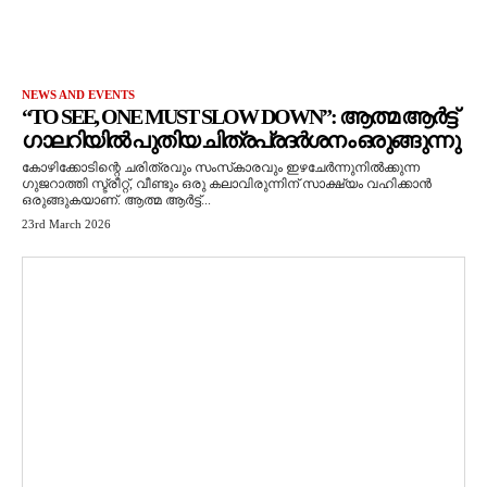
NEWS AND EVENTS
“TO SEE, ONE MUST SLOW DOWN”: ആത്മ ആർട്ട്
ഗാലറിയിൽ പുതിയ ചിത്രപ്രദർശനം ഒരുങ്ങുന്നു
കോഴിക്കോടിന്റെ ചരിത്രവും സംസ്‌കാരവും ഇഴചേർന്നുനിൽക്കുന്ന
ഗുജറാത്തി സ്ട്രീറ്റ്, വീണ്ടും ഒരു കലാവിരുന്നിന് സാക്ഷ്യം വഹിക്കാൻ
ഒരുങ്ങുകയാണ്. ആത്മ ആർട്ട്...
23rd March 2026