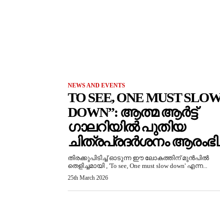
NEWS AND EVENTS
TO SEE, ONE MUST SLO
DOWN”: ആത്മ ആർട്ട്
ഗാലറിയിൽ പുതിയ
ചിത്രപ്രദർശനം ആരംഭിച്
തിരക്കുപിടിച്ച് ഓടുന്ന ഈ ലോകത്തിന് മുൻപിൽ
തെളിച്ചമായി , 'To see, One must slow down' എന്ന...
25th March 2026