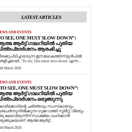
LATEST ARTICLES
EWS AND EVENTS
O SEE, ONE MUST SLOW DOWN”:
ത്മ ആർട്ട് ഗാലറിയിൽ പുതിയ
ിത്രപ്രദർശനം ആരംഭിച്ചു
ിരക്കുപിടിച്ച് ഓടുന്ന ഈ ലോകത്തിന് മുൻപിൽ
െളിച്ചമായി , 'To see, One must slow down' എന്ന...
5th March 2026
EWS AND EVENTS
TO SEE, ONE MUST SLOW DOWN”:
ത്മ ആർട്ട് ഗാലറിയിൽ പുതിയ
ിത്രപ്രദർശനം ഒരുങ്ങുന്നു
ോഴിക്കോടിന്റെ ചരിത്രവും സംസ്‌കാരവും
ഴചേർന്നുനിൽക്കുന്ന ഗുജറാത്തി സ്ട്രീറ്റ്, വീണ്ടും
രു കലാവിരുന്നിന് സാക്ഷ്യം വഹിക്കാൻ
രുങ്ങുകയാണ്. ആത്മ ആർട്ട്...
3rd March 2026