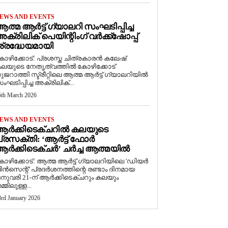
EWS AND EVENTS
ത്മ ആർട്ട് ഗ്യാലറി സംഘടിപ്പിച്ച
ക്രിലിക് പെയിന്റിംഗ് വർക്ക്‌ഷോപ്പ്
്രദ്ധേയമായി
ോഴിക്കോട്: പ്രശസ്ത ചിത്രകാരൻ കലേഷ്
ലയുടെ നേതൃത്വത്തിൽ കോഴിക്കോട്
ുജറാത്തി സ്ട്രീറ്റിലെ ആത്മ ആർട്ട് ഗ്യാലറിയിൽ
ംഘടിപ്പിച്ച അക്രിലിക്...
5th March 2026
EWS AND EVENTS
ആർക്കിടെക്ചറിൽ കലയുടെ
്രസക്തി: ‘ആർട്ട് ഫോർ
ർക്കിടെക്ചർ’ ചർച്ച ആത്മയിൽ
കോഴിക്കോട്: ആത്മ ആർട്ട് ഗ്യാലറിയിലെ 'ഡിയർ
ിൻസെന്റ്' പ്രദർശനത്തിന്റെ രണ്ടാം ദിനമായ
നുവരി 21-ന് ആർക്കിടെക്ചറും കലയും
മ്മിലുള്ള...
3rd January 2026