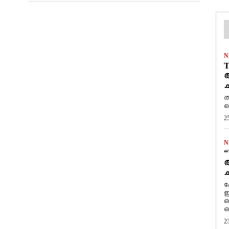
N
T
ആ
ച
ത
ത
2
N
“
ആ
ച
ക
ഇ
ഒ
ഒ
2