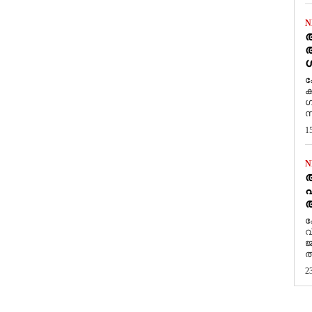
N
ആ
അ
ശ
ക
ക
ഗ
സ
1
N
പ
ആ
​
വ
ജ
ത
2