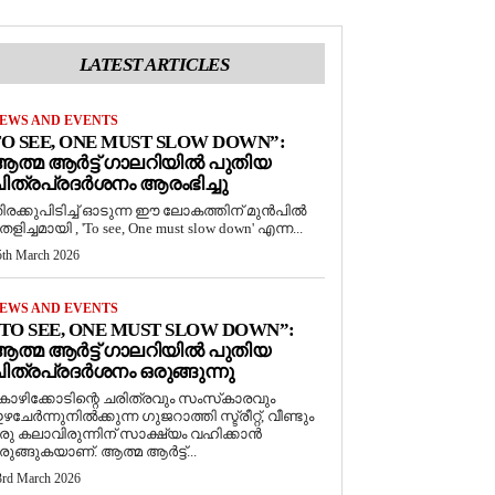
LATEST ARTICLES
EWS AND EVENTS
O SEE, ONE MUST SLOW DOWN”:
ത്മ ആർട്ട് ഗാലറിയിൽ പുതിയ
ിത്രപ്രദർശനം ആരംഭിച്ചു
ിരക്കുപിടിച്ച് ഓടുന്ന ഈ ലോകത്തിന് മുൻപിൽ
െളിച്ചമായി , 'To see, One must slow down' എന്ന...
5th March 2026
EWS AND EVENTS
TO SEE, ONE MUST SLOW DOWN”:
ത്മ ആർട്ട് ഗാലറിയിൽ പുതിയ
ിത്രപ്രദർശനം ഒരുങ്ങുന്നു
ോഴിക്കോടിന്റെ ചരിത്രവും സംസ്‌കാരവും
ഴചേർന്നുനിൽക്കുന്ന ഗുജറാത്തി സ്ട്രീറ്റ്, വീണ്ടും
രു കലാവിരുന്നിന് സാക്ഷ്യം വഹിക്കാൻ
രുങ്ങുകയാണ്. ആത്മ ആർട്ട്...
3rd March 2026