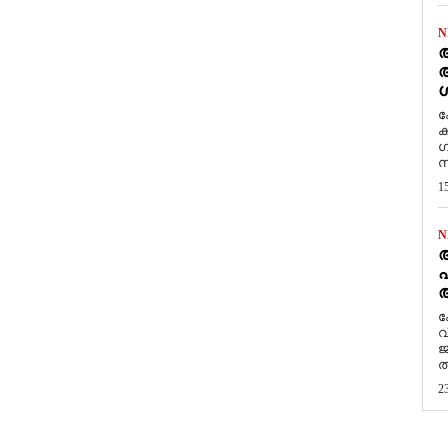
N
ആ
അ
ശ
ക
ക
ഗ
സ
1
N
പ
ആ
​
വ
ജ
ത
2