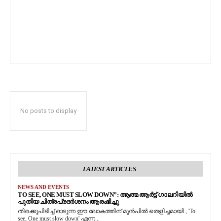
No posts to display
LATEST ARTICLES
NEWS AND EVENTS
TO SEE, ONE MUST SLOW DOWN”: ആത്മ ആർട്ട് ഗാലറിയിൽ
പുതിയ ചിത്രപ്രദർശനം ആരംഭിച്ചു
തിരക്കുപിടിച്ച് ഓടുന്ന ഈ ലോകത്തിന് മുൻപിൽ തെളിച്ചമായി , 'To
see, One must slow down' എന്ന...