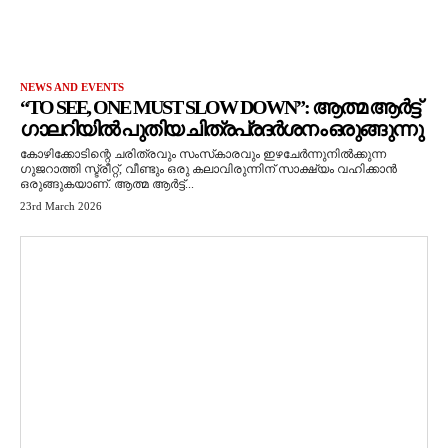
NEWS AND EVENTS
“TO SEE, ONE MUST SLOW DOWN”: ആത്മ ആർട്ട്
ഗാലറിയിൽ പുതിയ ചിത്രപ്രദർശനം ഒരുങ്ങുന്നു
കോഴിക്കോടിന്റെ ചരിത്രവും സംസ്‌കാരവും ഇഴചേർന്നുനിൽക്കുന്ന
ഗുജറാത്തി സ്ട്രീറ്റ്, വീണ്ടും ഒരു കലാവിരുന്നിന് സാക്ഷ്യം വഹിക്കാൻ
ഒരുങ്ങുകയാണ്. ആത്മ ആർട്ട്...
23rd March 2026