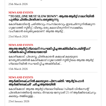
25th March 2026
NEWS AND EVENTS
“TO SEE, ONE MUST SLOW DOWN”: ആത്മ ആർട്ട് ഗാലറിയിൽ
പുതിയ ചിത്രപ്രദർശനം ഒരുങ്ങുന്നു
കോഴിക്കോടിന്റെ ചരിത്രവും സംസ്‌കാരവും ഇഴചേർന്നുനിൽക്കുന്ന
ഗുജറാത്തി സ്ട്രീറ്റ്, വീണ്ടും ഒരു കലാവിരുന്നിന് സാക്ഷ്യം
വഹിക്കാൻ ഒരുങ്ങുകയാണ്. ആത്മ ആർട്ട്...
23rd March 2026
NEWS AND EVENTS
ആത്മ ആർട്ട് ഗ്യാലറി സംഘടിപ്പിച്ച അക്രിലിക് പെയിന്റിംഗ്
വർക്ക്‌ഷോപ്പ് ശ്രദ്ധേയമായി
കോഴിക്കോട്: പ്രശസ്ത ചിത്രകാരൻ കലേഷ് കലയുടെ
നേതൃത്വത്തിൽ കോഴിക്കോട് ഗുജറാത്തി സ്ട്രീറ്റിലെ ആത്മ ആർട്ട്
ഗ്യാലറിയിൽ സംഘടിപ്പിച്ച അക്രിലിക്...
15th March 2026
NEWS AND EVENTS
ആർക്കിടെക്ചറിൽ കലയുടെ പ്രസക്തി: ‘ആർട്ട് ഫോർ
ആർക്കിടെക്ചർ’ ചർച്ച ആത്മയിൽ
​കോഴിക്കോട്: ആത്മ ആർട്ട് ഗ്യാലറിയിലെ 'ഡിയർ വിൻസെന്റ്'
പ്രദർശനത്തിന്റെ രണ്ടാം ദിനമായ ജനുവരി 21-ന് ആർക്കിടെക്ചറും
കലയും തമ്മിലുള്ള...
23rd January 2026