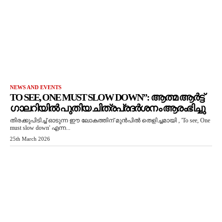
NEWS AND EVENTS
TO SEE, ONE MUST SLOW DOWN”: ആത്മ ആർട്ട്
ഗാലറിയിൽ പുതിയ ചിത്രപ്രദർശനം ആരംഭിച്ചു
തിരക്കുപിടിച്ച് ഓടുന്ന ഈ ലോകത്തിന് മുൻപിൽ തെളിച്ചമായി , 'To see, One
must slow down' എന്ന...
25th March 2026