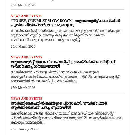
25th March 2026
NEWS AND EVENTS
“TO SEE, ONE MUST SLOW DOWN”: ആത്മ ആർട്ട് ഗാലറിയിൽ
പുതിയ ചിത്രപ്രദർശനം ഒരുങ്ങുന്നു
കോഴിക്കോടിന്റെ ചരിത്രവും സംസ്‌കാരവും ഇഴചേർന്നുനിൽക്കുന്ന
ഗുജറാത്തി സ്ട്രീറ്റ്, വീണ്ടും ഒരു കലാവിരുന്നിന് സാക്ഷ്യം
വഹിക്കാൻ ഒരുങ്ങുകയാണ്. ആത്മ ആർട്ട്...
23rd March 2026
NEWS AND EVENTS
ആത്മ ആർട്ട് ഗ്യാലറി സംഘടിപ്പിച്ച അക്രിലിക് പെയിന്റിംഗ്
വർക്ക്‌ഷോപ്പ് ശ്രദ്ധേയമായി
കോഴിക്കോട്: പ്രശസ്ത ചിത്രകാരൻ കലേഷ് കലയുടെ
നേതൃത്വത്തിൽ കോഴിക്കോട് ഗുജറാത്തി സ്ട്രീറ്റിലെ ആത്മ ആർട്ട്
ഗ്യാലറിയിൽ സംഘടിപ്പിച്ച അക്രിലിക്...
15th March 2026
NEWS AND EVENTS
ആർക്കിടെക്ചറിൽ കലയുടെ പ്രസക്തി: ‘ആർട്ട് ഫോർ
ആർക്കിടെക്ചർ’ ചർച്ച ആത്മയിൽ
​കോഴിക്കോട്: ആത്മ ആർട്ട് ഗ്യാലറിയിലെ 'ഡിയർ വിൻസെന്റ്'
പ്രദർശനത്തിന്റെ രണ്ടാം ദിനമായ ജനുവരി 21-ന് ആർക്കിടെക്ചറും
കലയും തമ്മിലുള്ള...
23rd January 2026