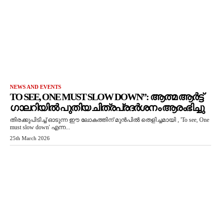
NEWS AND EVENTS
TO SEE, ONE MUST SLOW DOWN”: ആത്മ ആർട്ട്
ഗാലറിയിൽ പുതിയ ചിത്രപ്രദർശനം ആരംഭിച്ചു
തിരക്കുപിടിച്ച് ഓടുന്ന ഈ ലോകത്തിന് മുൻപിൽ തെളിച്ചമായി , 'To see, One
must slow down' എന്ന...
25th March 2026