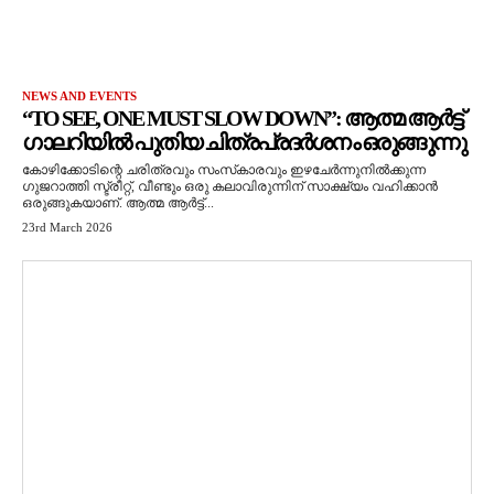
NEWS AND EVENTS
“TO SEE, ONE MUST SLOW DOWN”: ആത്മ ആർട്ട്
ഗാലറിയിൽ പുതിയ ചിത്രപ്രദർശനം ഒരുങ്ങുന്നു
കോഴിക്കോടിന്റെ ചരിത്രവും സംസ്‌കാരവും ഇഴചേർന്നുനിൽക്കുന്ന
ഗുജറാത്തി സ്ട്രീറ്റ്, വീണ്ടും ഒരു കലാവിരുന്നിന് സാക്ഷ്യം വഹിക്കാൻ
ഒരുങ്ങുകയാണ്. ആത്മ ആർട്ട്...
23rd March 2026