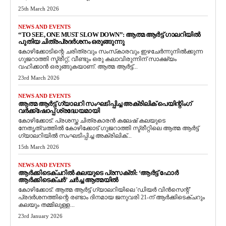
25th March 2026
NEWS AND EVENTS
“TO SEE, ONE MUST SLOW DOWN”: ആത്മ ആർട്ട് ഗാലറിയിൽ
പുതിയ ചിത്രപ്രദർശനം ഒരുങ്ങുന്നു
കോഴിക്കോടിന്റെ ചരിത്രവും സംസ്‌കാരവും ഇഴചേർന്നുനിൽക്കുന്ന
ഗുജറാത്തി സ്ട്രീറ്റ്, വീണ്ടും ഒരു കലാവിരുന്നിന് സാക്ഷ്യം
വഹിക്കാൻ ഒരുങ്ങുകയാണ്. ആത്മ ആർട്ട്...
23rd March 2026
NEWS AND EVENTS
ആത്മ ആർട്ട് ഗ്യാലറി സംഘടിപ്പിച്ച അക്രിലിക് പെയിന്റിംഗ്
വർക്ക്‌ഷോപ്പ് ശ്രദ്ധേയമായി
കോഴിക്കോട്: പ്രശസ്ത ചിത്രകാരൻ കലേഷ് കലയുടെ
നേതൃത്വത്തിൽ കോഴിക്കോട് ഗുജറാത്തി സ്ട്രീറ്റിലെ ആത്മ ആർട്ട്
ഗ്യാലറിയിൽ സംഘടിപ്പിച്ച അക്രിലിക്...
15th March 2026
NEWS AND EVENTS
ആർക്കിടെക്ചറിൽ കലയുടെ പ്രസക്തി: ‘ആർട്ട് ഫോർ
ആർക്കിടെക്ചർ’ ചർച്ച ആത്മയിൽ
​കോഴിക്കോട്: ആത്മ ആർട്ട് ഗ്യാലറിയിലെ 'ഡിയർ വിൻസെന്റ്'
പ്രദർശനത്തിന്റെ രണ്ടാം ദിനമായ ജനുവരി 21-ന് ആർക്കിടെക്ചറും
കലയും തമ്മിലുള്ള...
23rd January 2026