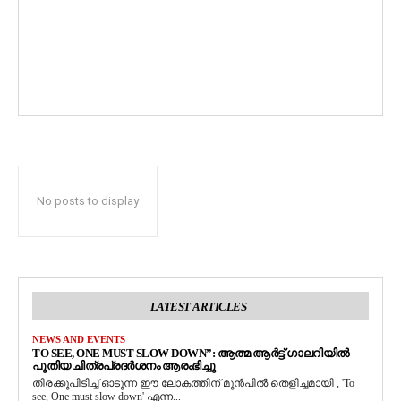
No posts to display
LATEST ARTICLES
NEWS AND EVENTS
TO SEE, ONE MUST SLOW DOWN”: ആത്മ ആർട്ട് ഗാലറിയിൽ
പുതിയ ചിത്രപ്രദർശനം ആരംഭിച്ചു
തിരക്കുപിടിച്ച് ഓടുന്ന ഈ ലോകത്തിന് മുൻപിൽ തെളിച്ചമായി , 'To
see, One must slow down' എന്ന...