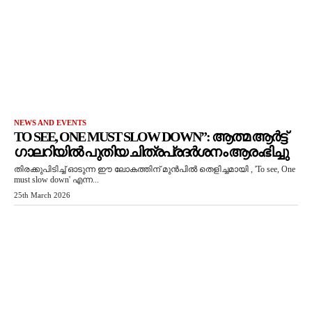
NEWS AND EVENTS
TO SEE, ONE MUST SLOW DOWN”: ആത്മ ആർട്ട്
ഗാലറിയിൽ പുതിയ ചിത്രപ്രദർശനം ആരംഭിച്ചു
തിരക്കുപിടിച്ച് ഓടുന്ന ഈ ലോകത്തിന് മുൻപിൽ തെളിച്ചമായി , 'To see, One
must slow down' എന്ന...
25th March 2026