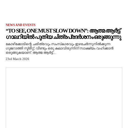
NEWS AND EVENTS
“TO SEE, ONE MUST SLOW DOWN”: ആത്മ ആർട്ട്
ഗാലറിയിൽ പുതിയ ചിത്രപ്രദർശനം ഒരുങ്ങുന്നു
കോഴിക്കോടിന്റെ ചരിത്രവും സംസ്‌കാരവും ഇഴചേർന്നുനിൽക്കുന്ന
ഗുജറാത്തി സ്ട്രീറ്റ്, വീണ്ടും ഒരു കലാവിരുന്നിന് സാക്ഷ്യം വഹിക്കാൻ
ഒരുങ്ങുകയാണ്. ആത്മ ആർട്ട്...
23rd March 2026