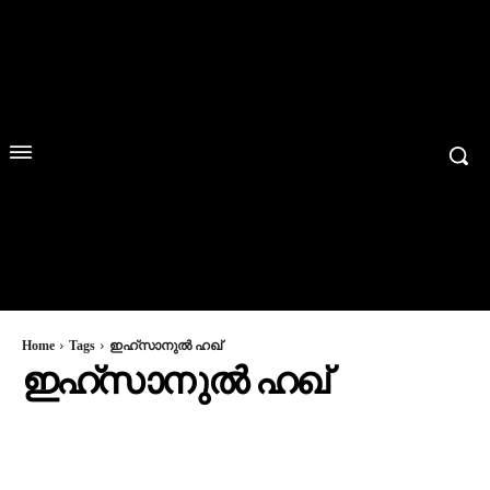
Home
Tags
ഇഹ്സാനുൽ ഹഖ്
ഇഹ്സാനുൽ ഹഖ്