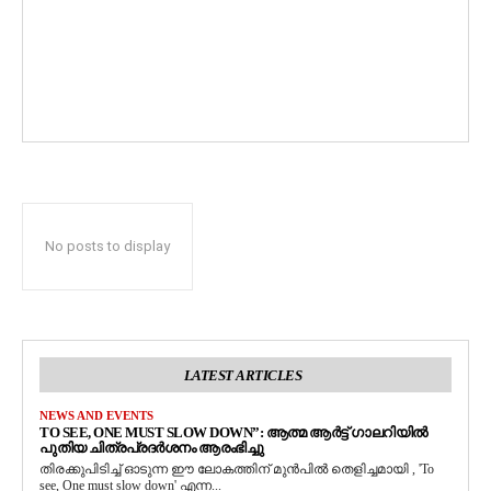
No posts to display
LATEST ARTICLES
NEWS AND EVENTS
TO SEE, ONE MUST SLOW DOWN”: ആത്മ ആർട്ട് ഗാലറിയിൽ
പുതിയ ചിത്രപ്രദർശനം ആരംഭിച്ചു
തിരക്കുപിടിച്ച് ഓടുന്ന ഈ ലോകത്തിന് മുൻപിൽ തെളിച്ചമായി , 'To
see, One must slow down' എന്ന...