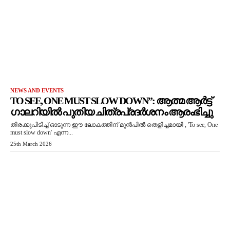
NEWS AND EVENTS
TO SEE, ONE MUST SLOW DOWN”: ആത്മ ആർട്ട്
ഗാലറിയിൽ പുതിയ ചിത്രപ്രദർശനം ആരംഭിച്ചു
തിരക്കുപിടിച്ച് ഓടുന്ന ഈ ലോകത്തിന് മുൻപിൽ തെളിച്ചമായി , 'To see, One
must slow down' എന്ന...
25th March 2026