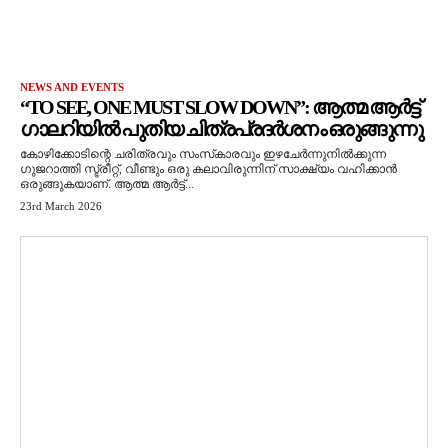
NEWS AND EVENTS
“TO SEE, ONE MUST SLOW DOWN”: ആത്മ ആർട്ട്
ഗാലറിയിൽ പുതിയ ചിത്രപ്രദർശനം ഒരുങ്ങുന്നു
കോഴിക്കോടിന്റെ ചരിത്രവും സംസ്‌കാരവും ഇഴചേർന്നുനിൽക്കുന്ന
ഗുജറാത്തി സ്ട്രീറ്റ്, വീണ്ടും ഒരു കലാവിരുന്നിന് സാക്ഷ്യം വഹിക്കാൻ
ഒരുങ്ങുകയാണ്. ആത്മ ആർട്ട്...
23rd March 2026