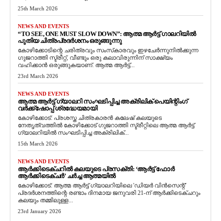
25th March 2026
NEWS AND EVENTS
“TO SEE, ONE MUST SLOW DOWN”: ആത്മ ആർട്ട് ഗാലറിയിൽ
പുതിയ ചിത്രപ്രദർശനം ഒരുങ്ങുന്നു
കോഴിക്കോടിന്റെ ചരിത്രവും സംസ്‌കാരവും ഇഴചേർന്നുനിൽക്കുന്ന
ഗുജറാത്തി സ്ട്രീറ്റ്, വീണ്ടും ഒരു കലാവിരുന്നിന് സാക്ഷ്യം
വഹിക്കാൻ ഒരുങ്ങുകയാണ്. ആത്മ ആർട്ട്...
23rd March 2026
NEWS AND EVENTS
ആത്മ ആർട്ട് ഗ്യാലറി സംഘടിപ്പിച്ച അക്രിലിക് പെയിന്റിംഗ്
വർക്ക്‌ഷോപ്പ് ശ്രദ്ധേയമായി
കോഴിക്കോട്: പ്രശസ്ത ചിത്രകാരൻ കലേഷ് കലയുടെ
നേതൃത്വത്തിൽ കോഴിക്കോട് ഗുജറാത്തി സ്ട്രീറ്റിലെ ആത്മ ആർട്ട്
ഗ്യാലറിയിൽ സംഘടിപ്പിച്ച അക്രിലിക്...
15th March 2026
NEWS AND EVENTS
ആർക്കിടെക്ചറിൽ കലയുടെ പ്രസക്തി: ‘ആർട്ട് ഫോർ
ആർക്കിടെക്ചർ’ ചർച്ച ആത്മയിൽ
​കോഴിക്കോട്: ആത്മ ആർട്ട് ഗ്യാലറിയിലെ 'ഡിയർ വിൻസെന്റ്'
പ്രദർശനത്തിന്റെ രണ്ടാം ദിനമായ ജനുവരി 21-ന് ആർക്കിടെക്ചറും
കലയും തമ്മിലുള്ള...
23rd January 2026