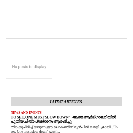
No posts to display
LATEST ARTICLES
NEWS AND EVENTS
TO SEE, ONE MUST SLOW DOWN”: ആത്മ ആർട്ട് ഗാലറിയിൽ
പുതിയ ചിത്രപ്രദർശനം ആരംഭിച്ചു
തിരക്കുപിടിച്ച് ഓടുന്ന ഈ ലോകത്തിന് മുൻപിൽ തെളിച്ചമായി , 'To
see, One must slow down' എന്ന...