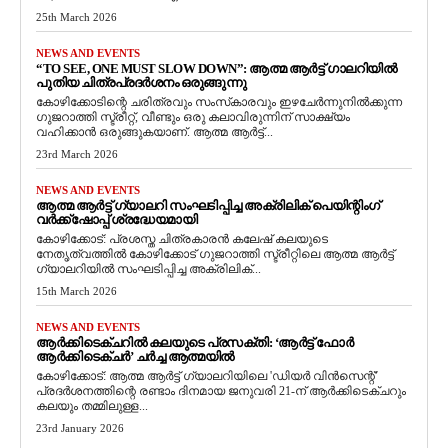
25th March 2026
NEWS AND EVENTS
“TO SEE, ONE MUST SLOW DOWN”: ആത്മ ആർട്ട് ഗാലറിയിൽ
പുതിയ ചിത്രപ്രദർശനം ഒരുങ്ങുന്നു
കോഴിക്കോടിന്റെ ചരിത്രവും സംസ്‌കാരവും ഇഴചേർന്നുനിൽക്കുന്ന
ഗുജറാത്തി സ്ട്രീറ്റ്, വീണ്ടും ഒരു കലാവിരുന്നിന് സാക്ഷ്യം
വഹിക്കാൻ ഒരുങ്ങുകയാണ്. ആത്മ ആർട്ട്...
23rd March 2026
NEWS AND EVENTS
ആത്മ ആർട്ട് ഗ്യാലറി സംഘടിപ്പിച്ച അക്രിലിക് പെയിന്റിംഗ്
വർക്ക്‌ഷോപ്പ് ശ്രദ്ധേയമായി
കോഴിക്കോട്: പ്രശസ്ത ചിത്രകാരൻ കലേഷ് കലയുടെ
നേതൃത്വത്തിൽ കോഴിക്കോട് ഗുജറാത്തി സ്ട്രീറ്റിലെ ആത്മ ആർട്ട്
ഗ്യാലറിയിൽ സംഘടിപ്പിച്ച അക്രിലിക്...
15th March 2026
NEWS AND EVENTS
ആർക്കിടെക്ചറിൽ കലയുടെ പ്രസക്തി: ‘ആർട്ട് ഫോർ
ആർക്കിടെക്ചർ’ ചർച്ച ആത്മയിൽ
​കോഴിക്കോട്: ആത്മ ആർട്ട് ഗ്യാലറിയിലെ 'ഡിയർ വിൻസെന്റ്'
പ്രദർശനത്തിന്റെ രണ്ടാം ദിനമായ ജനുവരി 21-ന് ആർക്കിടെക്ചറും
കലയും തമ്മിലുള്ള...
23rd January 2026