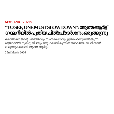
NEWS AND EVENTS
“TO SEE, ONE MUST SLOW DOWN”: ആത്മ ആർട്ട്
ഗാലറിയിൽ പുതിയ ചിത്രപ്രദർശനം ഒരുങ്ങുന്നു
കോഴിക്കോടിന്റെ ചരിത്രവും സംസ്‌കാരവും ഇഴചേർന്നുനിൽക്കുന്ന
ഗുജറാത്തി സ്ട്രീറ്റ്, വീണ്ടും ഒരു കലാവിരുന്നിന് സാക്ഷ്യം വഹിക്കാൻ
ഒരുങ്ങുകയാണ്. ആത്മ ആർട്ട്...
23rd March 2026