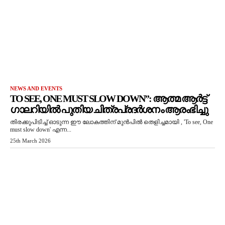
NEWS AND EVENTS
TO SEE, ONE MUST SLOW DOWN”: ആത്മ ആർട്ട്
ഗാലറിയിൽ പുതിയ ചിത്രപ്രദർശനം ആരംഭിച്ചു
തിരക്കുപിടിച്ച് ഓടുന്ന ഈ ലോകത്തിന് മുൻപിൽ തെളിച്ചമായി , 'To see, One
must slow down' എന്ന...
25th March 2026