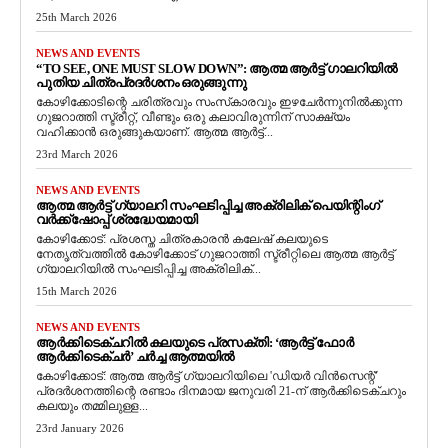
25th March 2026
NEWS AND EVENTS
“TO SEE, ONE MUST SLOW DOWN”: ആത്മ ആർട്ട് ഗാലറിയിൽ
പുതിയ ചിത്രപ്രദർശനം ഒരുങ്ങുന്നു
കോഴിക്കോടിന്റെ ചരിത്രവും സംസ്‌കാരവും ഇഴചേർന്നുനിൽക്കുന്ന
ഗുജറാത്തി സ്ട്രീറ്റ്, വീണ്ടും ഒരു കലാവിരുന്നിന് സാക്ഷ്യം
വഹിക്കാൻ ഒരുങ്ങുകയാണ്. ആത്മ ആർട്ട്...
23rd March 2026
NEWS AND EVENTS
ആത്മ ആർട്ട് ഗ്യാലറി സംഘടിപ്പിച്ച അക്രിലിക് പെയിന്റിംഗ്
വർക്ക്‌ഷോപ്പ് ശ്രദ്ധേയമായി
കോഴിക്കോട്: പ്രശസ്ത ചിത്രകാരൻ കലേഷ് കലയുടെ
നേതൃത്വത്തിൽ കോഴിക്കോട് ഗുജറാത്തി സ്ട്രീറ്റിലെ ആത്മ ആർട്ട്
ഗ്യാലറിയിൽ സംഘടിപ്പിച്ച അക്രിലിക്...
15th March 2026
NEWS AND EVENTS
ആർക്കിടെക്ചറിൽ കലയുടെ പ്രസക്തി: ‘ആർട്ട് ഫോർ
ആർക്കിടെക്ചർ’ ചർച്ച ആത്മയിൽ
​കോഴിക്കോട്: ആത്മ ആർട്ട് ഗ്യാലറിയിലെ 'ഡിയർ വിൻസെന്റ്'
പ്രദർശനത്തിന്റെ രണ്ടാം ദിനമായ ജനുവരി 21-ന് ആർക്കിടെക്ചറും
കലയും തമ്മിലുള്ള...
23rd January 2026