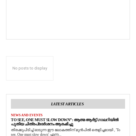
No posts to display
LATEST ARTICLES
NEWS AND EVENTS
TO SEE, ONE MUST SLOW DOWN”: ആത്മ ആർട്ട് ഗാലറിയിൽ
പുതിയ ചിത്രപ്രദർശനം ആരംഭിച്ചു
തിരക്കുപിടിച്ച് ഓടുന്ന ഈ ലോകത്തിന് മുൻപിൽ തെളിച്ചമായി , 'To
see, One must slow down' എന്ന...