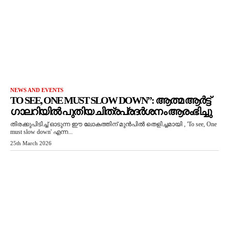
NEWS AND EVENTS
TO SEE, ONE MUST SLOW DOWN”: ആത്മ ആർട്ട്
ഗാലറിയിൽ പുതിയ ചിത്രപ്രദർശനം ആരംഭിച്ചു
തിരക്കുപിടിച്ച് ഓടുന്ന ഈ ലോകത്തിന് മുൻപിൽ തെളിച്ചമായി , 'To see, One
must slow down' എന്ന...
25th March 2026