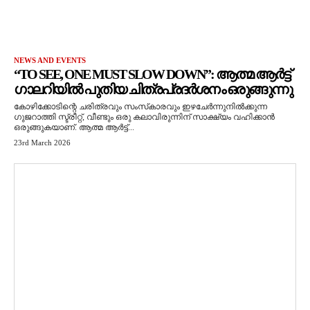
NEWS AND EVENTS
“TO SEE, ONE MUST SLOW DOWN”: ആത്മ ആർട്ട്
ഗാലറിയിൽ പുതിയ ചിത്രപ്രദർശനം ഒരുങ്ങുന്നു
കോഴിക്കോടിന്റെ ചരിത്രവും സംസ്‌കാരവും ഇഴചേർന്നുനിൽക്കുന്ന
ഗുജറാത്തി സ്ട്രീറ്റ്, വീണ്ടും ഒരു കലാവിരുന്നിന് സാക്ഷ്യം വഹിക്കാൻ
ഒരുങ്ങുകയാണ്. ആത്മ ആർട്ട്...
23rd March 2026