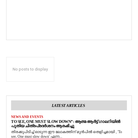
No posts to display
LATEST ARTICLES
NEWS AND EVENTS
TO SEE, ONE MUST SLOW DOWN”: ആത്മ ആർട്ട് ഗാലറിയിൽ
പുതിയ ചിത്രപ്രദർശനം ആരംഭിച്ചു
തിരക്കുപിടിച്ച് ഓടുന്ന ഈ ലോകത്തിന് മുൻപിൽ തെളിച്ചമായി , 'To
see, One must slow down' എന്ന...