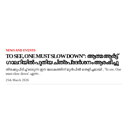
NEWS AND EVENTS
TO SEE, ONE MUST SLOW DOWN”: ആത്മ ആർട്ട്
ഗാലറിയിൽ പുതിയ ചിത്രപ്രദർശനം ആരംഭിച്ചു
തിരക്കുപിടിച്ച് ഓടുന്ന ഈ ലോകത്തിന് മുൻപിൽ തെളിച്ചമായി , 'To see, One
must slow down' എന്ന...
25th March 2026