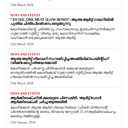
25th March 2026
NEWS AND EVENTS
“TO SEE, ONE MUST SLOW DOWN”: ആത്മ ആർട്ട് ഗാലറിയിൽ
പുതിയ ചിത്രപ്രദർശനം ഒരുങ്ങുന്നു
കോഴിക്കോടിന്റെ ചരിത്രവും സംസ്‌കാരവും ഇഴചേർന്നുനിൽക്കുന്ന
ഗുജറാത്തി സ്ട്രീറ്റ്, വീണ്ടും ഒരു കലാവിരുന്നിന് സാക്ഷ്യം
വഹിക്കാൻ ഒരുങ്ങുകയാണ്. ആത്മ ആർട്ട്...
23rd March 2026
NEWS AND EVENTS
ആത്മ ആർട്ട് ഗ്യാലറി സംഘടിപ്പിച്ച അക്രിലിക് പെയിന്റിംഗ്
വർക്ക്‌ഷോപ്പ് ശ്രദ്ധേയമായി
കോഴിക്കോട്: പ്രശസ്ത ചിത്രകാരൻ കലേഷ് കലയുടെ
നേതൃത്വത്തിൽ കോഴിക്കോട് ഗുജറാത്തി സ്ട്രീറ്റിലെ ആത്മ ആർട്ട്
ഗ്യാലറിയിൽ സംഘടിപ്പിച്ച അക്രിലിക്...
15th March 2026
NEWS AND EVENTS
ആർക്കിടെക്ചറിൽ കലയുടെ പ്രസക്തി: ‘ആർട്ട് ഫോർ
ആർക്കിടെക്ചർ’ ചർച്ച ആത്മയിൽ
​കോഴിക്കോട്: ആത്മ ആർട്ട് ഗ്യാലറിയിലെ 'ഡിയർ വിൻസെന്റ്'
പ്രദർശനത്തിന്റെ രണ്ടാം ദിനമായ ജനുവരി 21-ന് ആർക്കിടെക്ചറും
കലയും തമ്മിലുള്ള...
23rd January 2026