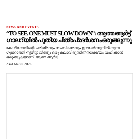
NEWS AND EVENTS
“TO SEE, ONE MUST SLOW DOWN”: ആത്മ ആർട്ട്
ഗാലറിയിൽ പുതിയ ചിത്രപ്രദർശനം ഒരുങ്ങുന്നു
കോഴിക്കോടിന്റെ ചരിത്രവും സംസ്‌കാരവും ഇഴചേർന്നുനിൽക്കുന്ന
ഗുജറാത്തി സ്ട്രീറ്റ്, വീണ്ടും ഒരു കലാവിരുന്നിന് സാക്ഷ്യം വഹിക്കാൻ
ഒരുങ്ങുകയാണ്. ആത്മ ആർട്ട്...
23rd March 2026