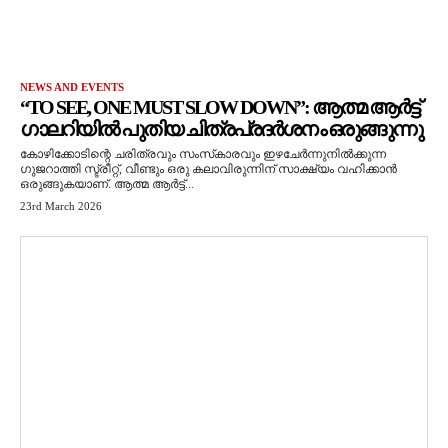
NEWS AND EVENTS
“TO SEE, ONE MUST SLOW DOWN”: ആത്മ ആർട്ട്
ഗാലറിയിൽ പുതിയ ചിത്രപ്രദർശനം ഒരുങ്ങുന്നു
കോഴിക്കോടിന്റെ ചരിത്രവും സംസ്‌കാരവും ഇഴചേർന്നുനിൽക്കുന്ന
ഗുജറാത്തി സ്ട്രീറ്റ്, വീണ്ടും ഒരു കലാവിരുന്നിന് സാക്ഷ്യം വഹിക്കാൻ
ഒരുങ്ങുകയാണ്. ആത്മ ആർട്ട്...
23rd March 2026