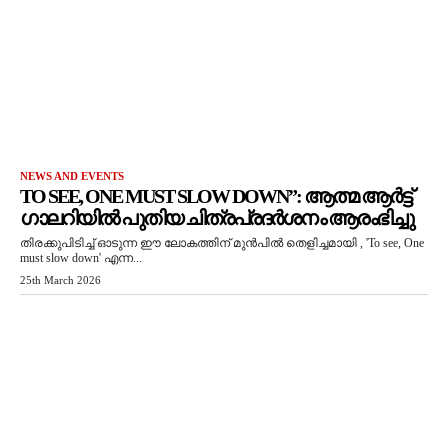
NEWS AND EVENTS
TO SEE, ONE MUST SLOW DOWN”: ആത്മ ആർട്ട്
ഗാലറിയിൽ പുതിയ ചിത്രപ്രദർശനം ആരംഭിച്ചു
തിരക്കുപിടിച്ച് ഓടുന്ന ഈ ലോകത്തിന് മുൻപിൽ തെളിച്ചമായി , 'To see, One
must slow down' എന്ന...
25th March 2026