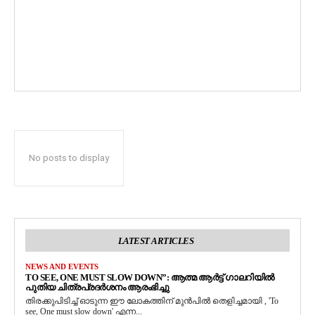
No posts to display
LATEST ARTICLES
NEWS AND EVENTS
TO SEE, ONE MUST SLOW DOWN”: ആത്മ ആർട്ട് ഗാലറിയിൽ
പുതിയ ചിത്രപ്രദർശനം ആരംഭിച്ചു
തിരക്കുപിടിച്ച് ഓടുന്ന ഈ ലോകത്തിന് മുൻപിൽ തെളിച്ചമായി , 'To
see, One must slow down' എന്ന...