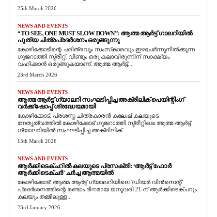
25th March 2026
NEWS AND EVENTS
“TO SEE, ONE MUST SLOW DOWN”: ആത്മ ആർട്ട് ഗാലറിയിൽ
പുതിയ ചിത്രപ്രദർശനം ഒരുങ്ങുന്നു
കോഴിക്കോടിന്റെ ചരിത്രവും സംസ്‌കാരവും ഇഴചേർന്നുനിൽക്കുന്ന
ഗുജറാത്തി സ്ട്രീറ്റ്, വീണ്ടും ഒരു കലാവിരുന്നിന് സാക്ഷ്യം
വഹിക്കാൻ ഒരുങ്ങുകയാണ്. ആത്മ ആർട്ട്...
23rd March 2026
NEWS AND EVENTS
ആത്മ ആർട്ട് ഗ്യാലറി സംഘടിപ്പിച്ച അക്രിലിക് പെയിന്റിംഗ്
വർക്ക്‌ഷോപ്പ് ശ്രദ്ധേയമായി
കോഴിക്കോട്: പ്രശസ്ത ചിത്രകാരൻ കലേഷ് കലയുടെ
നേതൃത്വത്തിൽ കോഴിക്കോട് ഗുജറാത്തി സ്ട്രീറ്റിലെ ആത്മ ആർട്ട്
ഗ്യാലറിയിൽ സംഘടിപ്പിച്ച അക്രിലിക്...
15th March 2026
NEWS AND EVENTS
ആർക്കിടെക്ചറിൽ കലയുടെ പ്രസക്തി: ‘ആർട്ട് ഫോർ
ആർക്കിടെക്ചർ’ ചർച്ച ആത്മയിൽ
​കോഴിക്കോട്: ആത്മ ആർട്ട് ഗ്യാലറിയിലെ 'ഡിയർ വിൻസെന്റ്'
പ്രദർശനത്തിന്റെ രണ്ടാം ദിനമായ ജനുവരി 21-ന് ആർക്കിടെക്ചറും
കലയും തമ്മിലുള്ള...
23rd January 2026