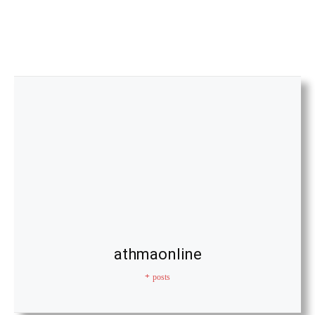
athmaonline
+ posts