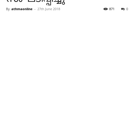
By
athmaonline
-
27th June 2018
871
0