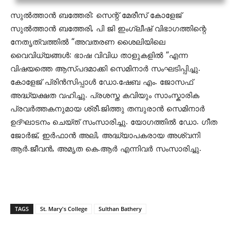
സുൽത്താൻ ബത്തേരി: സെന്റ് മേരീസ് കോളേജ്
സുൽത്താൻ ബത്തേരി, പി ജി ഇംഗ്ലീഷ് വിഭാഗത്തിന്റെ
നേതൃത്വത്തിൽ “അവതരണ ശൈലിയിലെ
വൈവിധ്യങ്ങൾ: ഭാഷ വിവിധ താളുകളിൽ “എന്ന
വിഷയത്തെ ആസ്പദമാക്കി സെമിനാർ സംഘടിപ്പിച്ചു.
കോളേജ് പ്രിൻസിപ്പാൾ ഡോ.ഷേബ എം. ജോസഫ്
അദ്ധ്യക്ഷത വഹിച്ചു. പ്രശസ്ത കവിയും സാംസ്കാരിക
പ്രവർത്തകനുമായ ശ്രീ.ജിത്തു തമ്പുരാൻ സെമിനാർ
ഉദ്ഘാടനം ചെയ്ത് സംസാരിച്ചു. യോഗത്തിൽ ഡോ. ഗീത
ജോർജ്, ഇർഫാൻ അലി, അദ്ധ്യാപകരായ അശ്വനി
ആർ.ജീവൻ, അമൃത കെ.ആർ എന്നിവർ സംസാരിച്ചു.
TAGS
St. Mary's College
Sulthan Bathery