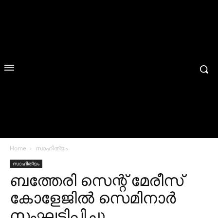
Home
സാഹിത്യം
സാഹിത്യം
ബത്തേരി സെന്റ് മേരീസ്
കോളേജില്‍ സെമിനാര്‍
സംഘടിപ്പിച്ചു