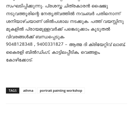
സംഘടിപ്പിക്കുന്നു. പ്രശസ്ത ചിത്രകാരൻ ഷൈജു
നടുവത്തൂരിന്റെ നേതൃത്വത്തില്‍ നവംബർ പതിനൊന്ന്
ശനിയാഴ്ചയാണ് ശിൽപശാല നടക്കുക. പത്ത് വയസ്സിനു
മുകളിൽ പ്രായമുള്ളവർക്ക് പങ്കെടുക്കാം കൂടുതൽ
വിവരങ്ങൾക്ക് ബന്ധപ്പെടുക.
9048128348 , 9400331827 – ആത്മ ദി ക്രിയേറ്റിവ് ലാബ്,
കൈരളി ബിൽഡിംഗ്, കാട്ടിലപ്പീടിക, വെങ്ങളം,
കോഴിക്കോട്.
TAGS
athma
portrait painting workshop