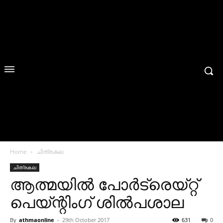
Home
ചിത്രകല
ചിത്രകല
ആത്മയിൽ പോർട്രെയ്റ്റ്
പെയ്ന്റിംഗ് ശിൽപശാല
By
athmaonline
-
29th October 2017
631
0