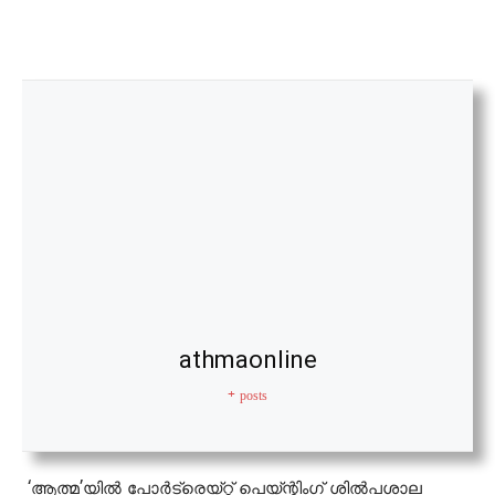
athmaonline
+ posts
‘ആത്മ’യിൽ പോര്‍ട്രെയ്റ്റ് പെയ്ന്റിംഗ് ശിൽപശാല