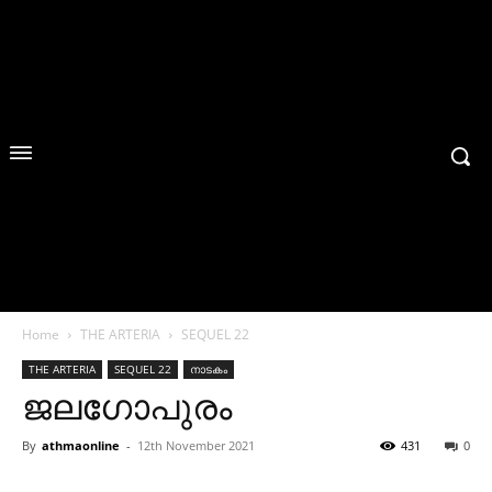
Home
THE ARTERIA
SEQUEL 22
THE ARTERIA
SEQUEL 22
നാടകം
ജലഗോപുരം
By
athmaonline
-
12th November 2021
431
0