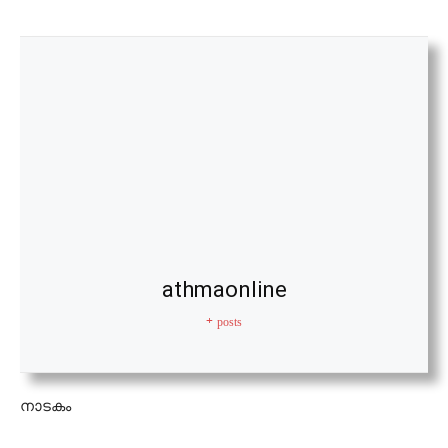
athmaonline
+ posts
നാടകം