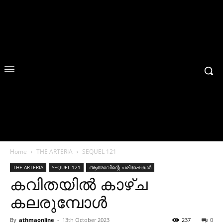
Home
THE ARTERIA
SEQUEL 121
THE ARTERIA
SEQUEL 121
ആത്മാവിന്റെ പരിഭാഷകൾ
കവിതയില്‍ കാഴ്ച
കലരുമ്പോള്‍
By
athmaonline
-
13th October 2023
237
0