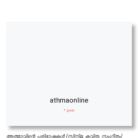
athmaonline
+ posts
ആത്മാവിന്റെ പരിഭാഷകള്‍ (സിനിമ, കവിത, സംഗീതം)