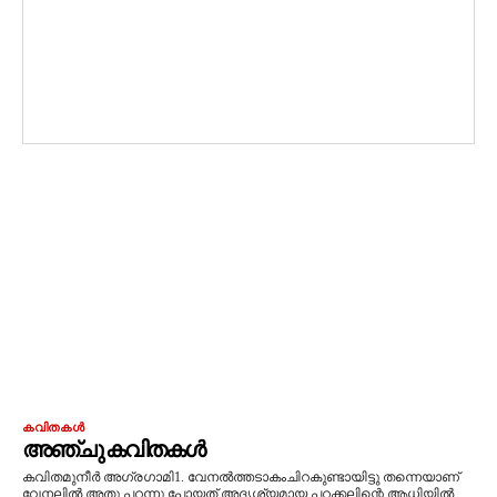
കവിതകൾ
അഞ്ചു കവിതകൾ
കവിതമുനീർ അഗ്രഗാമി1. വേനൽത്തടാകംചിറകുണ്ടായിട്ടു തന്നെയാണ്
വേനലിൽ അതു പറന്നു പോയത്.അദൃശ്യമായ പറക്കലിന്റെ ആധിയിൽ