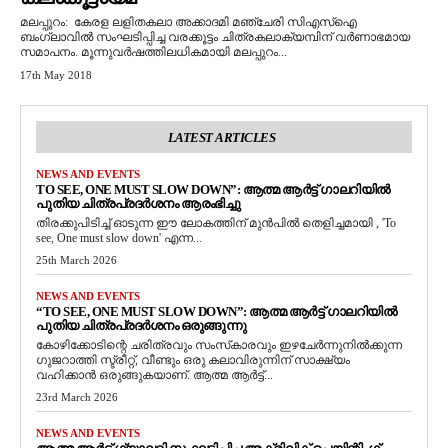
മലപ്പുറം: കേരള ലളിതകലാ അക്കാദമി മഞ്ചേരി സിഎസ്‌ഐ
ബംഗ്ലാവിൽ സംഘടിപ്പിച്ച വരക്കൂട്ടം ചിത്രകലാക്യമ്പിന് വർണാഭമായ
സമാപനം. മൂന്നുവർഷത്തിലധികമായി മലപ്പുറം...
17th May 2018
LATEST ARTICLES
NEWS AND EVENTS
TO SEE, ONE MUST SLOW DOWN”: ആത്മ ആർട്ട് ഗാലറിയിൽ
പുതിയ ചിത്രപ്രദർശനം ആരംഭിച്ചു
തിരക്കുപിടിച്ച് ഓടുന്ന ഈ ലോകത്തിന് മുൻപിൽ തെളിച്ചമായി , 'To
see, One must slow down' എന്ന...
25th March 2026
NEWS AND EVENTS
“TO SEE, ONE MUST SLOW DOWN”: ആത്മ ആർട്ട് ഗാലറിയിൽ
പുതിയ ചിത്രപ്രദർശനം ഒരുങ്ങുന്നു
കോഴിക്കോടിന്റെ ചരിത്രവും സംസ്‌കാരവും ഇഴചേർന്നുനിൽക്കുന്ന
ഗുജറാത്തി സ്ട്രീറ്റ്, വീണ്ടും ഒരു കലാവിരുന്നിന് സാക്ഷ്യം
വഹിക്കാൻ ഒരുങ്ങുകയാണ്. ആത്മ ആർട്ട്...
23rd March 2026
NEWS AND EVENTS