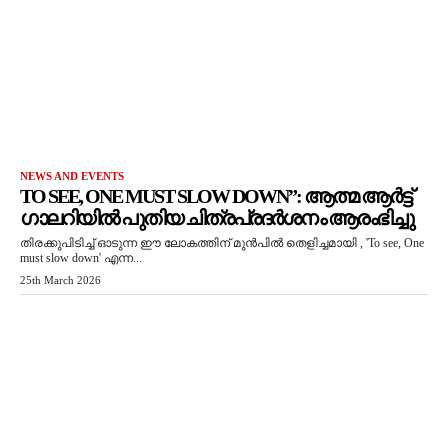
NEWS AND EVENTS
TO SEE, ONE MUST SLOW DOWN”: ആത്മ ആർട്ട്
ഗാലറിയിൽ പുതിയ ചിത്രപ്രദർശനം ആരംഭിച്ചു
തിരക്കുപിടിച്ച് ഓടുന്ന ഈ ലോകത്തിന് മുൻപിൽ തെളിച്ചമായി , 'To see, One
must slow down' എന്ന...
25th March 2026