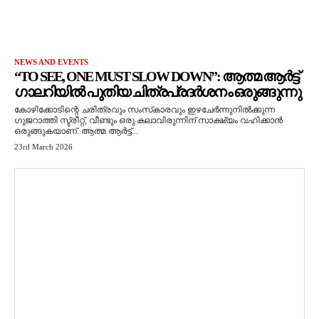
NEWS AND EVENTS
“TO SEE, ONE MUST SLOW DOWN”: ആത്മ ആർട്ട്
ഗാലറിയിൽ പുതിയ ചിത്രപ്രദർശനം ഒരുങ്ങുന്നു
കോഴിക്കോടിന്റെ ചരിത്രവും സംസ്‌കാരവും ഇഴചേർന്നുനിൽക്കുന്ന
ഗുജറാത്തി സ്ട്രീറ്റ്, വീണ്ടും ഒരു കലാവിരുന്നിന് സാക്ഷ്യം വഹിക്കാൻ
ഒരുങ്ങുകയാണ്. ആത്മ ആർട്ട്...
23rd March 2026