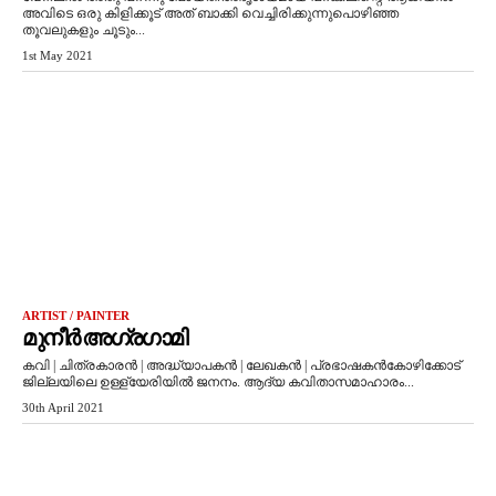
അവിടെ ഒരു കിളിക്കൂട് അത് ബാക്കി വെച്ചിരിക്കുന്നുപൊഴിഞ്ഞ
തൂവലുകളും ചൂടും...
1st May 2021
ARTIST / PAINTER
മുനീർ അഗ്രഗാമി
കവി | ചിത്രകാരൻ | അദ്ധ്യാപകൻ | ലേഖകൻ | പ്രഭാഷകൻകോഴിക്കോട്
ജില്ലയിലെ ഉള്ള്യേരിയിൽ ജനനം. ആദ്യ കവിതാസമാഹാരം...
30th April 2021